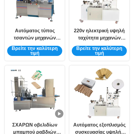
Αυτόματος τύπος
220v ηλεκτρική υψηλή
τσαντών μηχανών
ταχύτητα μηχανών
συσκευασίας αχύρου
συσκευασίας
Βρείτε την καλύτερη
Βρείτε την καλύτερη
κατανάλωσης ελέγχου
οδοντογλυφιδών
τιμή
τιμή
1.5KW PLC
μπαμπού αυτόματη
ΣΧΑΡΩΝ οβελιδίων
Αυτόματος εξοπλισμός
μπαμπού ραβδιών
συσκευασίας υψηλής