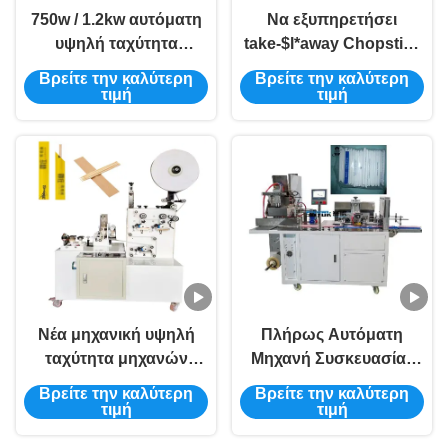
750w / 1.2kw αυτόματη
Να εξυπηρετήσει
υψηλή ταχύτητα
take-$l*away Chopstick
μηχανών συσκευασίας
αυτόματο μηχανικό
Βρείτε την καλύτερη
Βρείτε την καλύτερη
ραβδιών παγωτού
μηχανών συσκευασίας
τιμή
τιμή
Νέα μηχανική υψηλή
Πλήρως Αυτόματη
ταχύτητα μηχανών
Μηχανή Συσκευασίας
συσκευασίας
Σωλήνων Σάλιου με
Βρείτε την καλύτερη
Βρείτε την καλύτερη
οδοντογλυφιδών
Σφράγιση 3 Πλευρών
τιμή
τιμή
μπαμπού αυτόματη
Μεσαίας Συσκευασίας