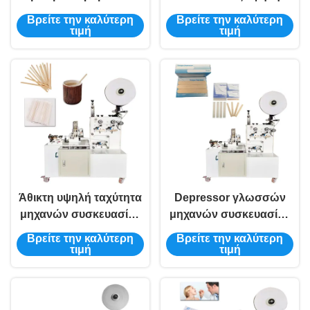
συσκευασίας
ταχύτητας μηχανών
Βρείτε την καλύτερη
Βρείτε την καλύτερη
υπολογισμός και σίτιση
συσκευασίας
τιμή
τιμή
μηχανών αυτόματος
οδοντογλυφιδών
μπαμπού 1.2kw
Άθικτη υψηλή ταχύτητα
Depressor γλωσσών
μηχανών συσκευασίας
μηχανών συσκευασίας
ραβδιών καφέ τσαγιού
οδοντογλυφιδών
Βρείτε την καλύτερη
Βρείτε την καλύτερη
1.2kw αυτόματη
υψηλής ταχύτητας
τιμή
τιμή
άθικτη μηχανή