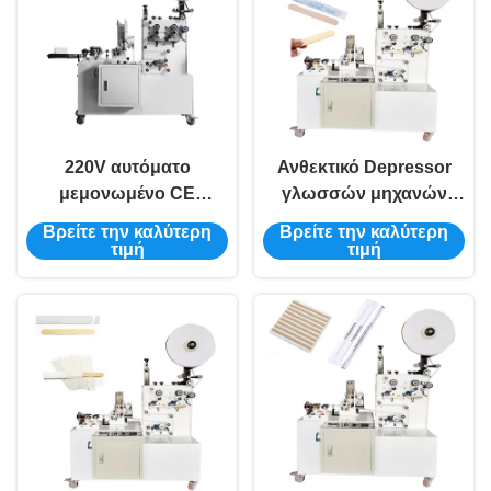
220V αυτόματο
Ανθεκτικό Depressor
μεμονωμένο CE
γλωσσών μηχανών
πακέτων μηχανών
συσκευασίας
Βρείτε την καλύτερη
Βρείτε την καλύτερη
συσκευασίας αχύρου
οδοντογλυφιδών
τιμή
τιμή
οδοντογλυφιδών
αυτόματο CE μηχανών
συσκευασίας