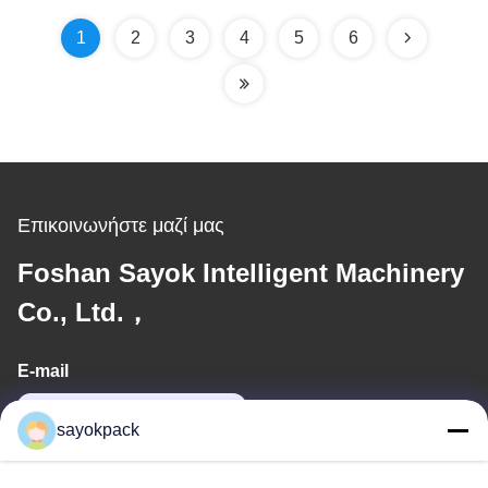
1
2
3
4
5
6
Επικοινωνήστε μαζί μας
Foshan Sayok Intelligent Machinery
Co., Ltd.，
E-mail
jane@sayokpack.com
sayokpack