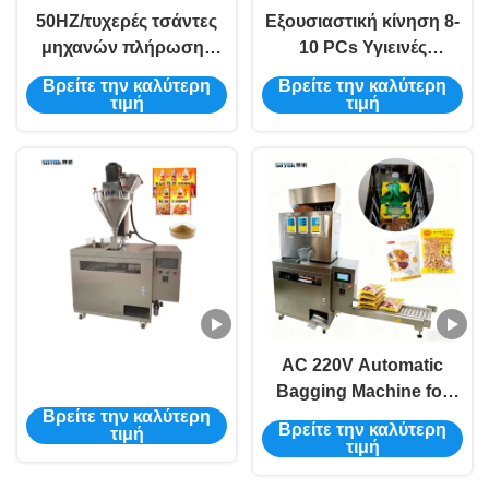
50HZ/τυχερές τσάντες
Εξουσιαστική κίνηση 8-
μηχανών πλήρωσης
10 PCs Υγιεινές
τσαντών μηχανών
χαρτοπετσέτα
Βρείτε την καλύτερη
Βρείτε την καλύτερη
τοποθέτησης μέσα σε
προπαρασκευασμένη
τιμή
τιμή
σάκκο 60HZ αυτόματες
τσάντα αυτόματη
15kw
συσκευή σφράγισης
σακούλας
AC 220V Automatic
Bagging Machine for
Βρείτε την καλύτερη
Doypack Pouch Min.
Βρείτε την καλύτερη
τιμή
Bag size 60*90 mm High
τιμή
Capacity Output