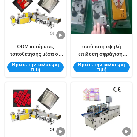
ODM αυτόματες
αυτόματη υψηλή
τοποθέτησης μέσα σε
επίδοση σφράγισης
σάκκο μηχανών 15kw
μηχανών συσκευασίας
Βρείτε την καλύτερη
Βρείτε την καλύτερη
ευχετήριες κάρτες
τσαντών 50Hz 13KW
τιμή
τιμή
πρόσκλησης μηχανών
τσαντών σφραγίζοντας