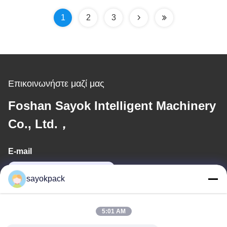
1
2
3
Επικοινωνήστε μαζί μας
Foshan Sayok Intelligent Machinery
Co., Ltd.，
E-mail
jane@sayokpack.com
sayokpack
Η διεύθυνσή μας
5:01 AM