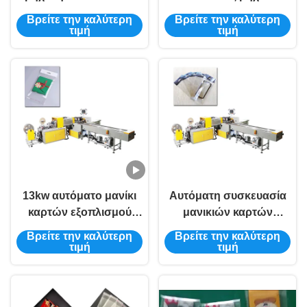
τσαντών Premade
Premade μηχανή
Βρείτε την καλύτερη
Βρείτε την καλύτερη
μηχανών τοποθέτησης
τοποθέτησης μέσα σε
τιμή
τιμή
μέσα σε σάκκο
σάκκο σκονών
οριζόντια 380V
13kw αυτόματο μανίκι
Αυτόματη συσκευασία
καρτών εξοπλισμού
μανικιών καρτών
συσκευασίας τσαντών
μηχανών συσκευασίας
Βρείτε την καλύτερη
Βρείτε την καλύτερη
ταινιών μηχανών
τσαντών εγγράφου
τιμή
τιμή
τοποθέτησης μέσα σε
ταινιών OPP 13kw
σάκκο CPP