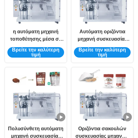
η αυτόματη μηχανή
Αυτόματη οριζόντια
τοποθέτησης μέσα σε
μηχανή συσκευασίας
σάκκο σκονών 380V
σακουλών σκονών
Βρείτε την καλύτερη
Βρείτε την καλύτερη
Matcha
Premade νέο
τιμή
τιμή
προκατασκεύασε
οριζόντιο
Πολυσύνθετη αυτόματη
Οριζόντια σακουλών
μηχανή συσκευασίας
συσκευασίας μηχανών