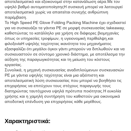
αποτελεσματικό και εξοικονομεί στην κατανάλωση αέρα.Με τον
υψηλό βαθμό αυτοματοποίησηςΗ συσκευή μπορεί να λειτουργεί
αποτελεσματικά χωρίς να απαιτείται συνεχής ανθρώπινη
παρέμβαση.
Το High Speed PE Glove Folding Packing Machine έχει σχεδιαστεί
για να συσκευάζει τα γάντια PE σε μορφή συσκευασίας takeaway,
καθιστώντας το κατάλληλο για χρήση σε διάφορες βιομηχανίες
όπως οι υπηρεσίες τροφίμων, η υγειονομική περίθαλψη,και
φιλοξενίαΗ υψηλής ταχύτητας ικανότητα του μηχανήματος
εξασφαλίζει ότι μεγάλοι όγκοι γάντι μπορούν να διπλωθούν και να
συσκευαστούν σε σύντομο χρονικό διάστημα, με αποτέλεσμα την
αύξηση της παραγωγικότητας και τη μείωση του κόστους
εργασίας.
Συνολικά, η μηχανή συσκευασίας αναδιπλούμενων συσκευασιών
PE με γάντια υψηλής ταχύτητας είναι μια αξιόπιστη και
αποτελεσματική λύση συσκευασίας που μπορεί να βοηθήσει τις
επιχειρήσεις να επιτύχουν τους στόχους παραγωγής τους
διατηρώντας ταυτόχρονα υψηλά πρότυπα ποιότητας.Η ευκολία
χρήσης και η χαμηλή συντήρηση του καθιστούν μια οικονομικά
αποδοτική επένδυση για επιχειρήσεις κάθε μεγέθους.
Χαρακτηριστικά: