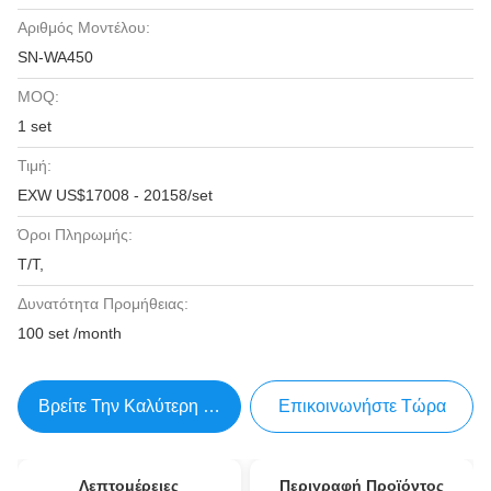
Αριθμός Μοντέλου:
SN-WA450
MOQ:
1 set
Τιμή:
EXW US$17008 - 20158/set
Όροι Πληρωμής:
T/T,
Δυνατότητα Προμήθειας:
100 set /month
Βρείτε Την Καλύτερη Τιμή
Επικοινωνήστε Τώρα
Λεπτομέρειες
Περιγραφή Προϊόντος