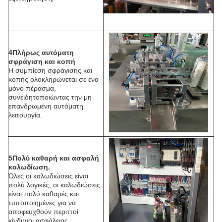
4Πλήρως αυτόματη
σφράγιση και κοπή
Η συμπίεση σφράγισης και
κοπής ολοκληρώνεται σε ένα
μόνο πέρασμα,
συνειδητοποιώντας την μη
επανδρωμένη αυτόματη
λειτουργία.
5Πολύ καθαρή και ασφαλή
καλωδίωση.
Όλες οι καλωδιώσεις είναι
πολύ λογικές, οι καλωδιώσεις
είναι πολύ καθαρές και
τυποποιημένες για να
αποφευχθούν περιττοί
κίνδυνοι ασφάλειας.