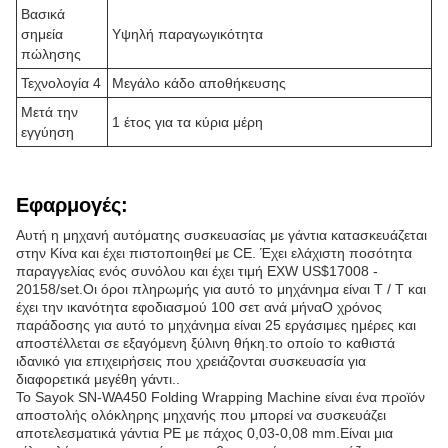
Βασικά
σημεία
Υψηλή παραγωγικότητα
πώλησης
Τεχνολογία 4
Μεγάλο κάδο αποθήκευσης
Μετά την
1 έτος για τα κύρια μέρη
εγγύηση
Εφαρμογές:
Αυτή η μηχανή αυτόματης συσκευασίας με γάντια κατασκευάζεται
στην Κίνα και έχει πιστοποιηθεί με CE. Έχει ελάχιστη ποσότητα
παραγγελίας ενός συνόλου και έχει τιμή EXW US$17008 -
20158/set.Οι όροι πληρωμής για αυτό το μηχάνημα είναι T / T και
έχει την ικανότητα εφοδιασμού 100 σετ ανά μήναΟ χρόνος
παράδοσης για αυτό το μηχάνημα είναι 25 εργάσιμες ημέρες και
αποστέλλεται σε εξαγόμενη ξύλινη θήκη.το οποίο το καθιστά
ιδανικό για επιχειρήσεις που χρειάζονται συσκευασία για
διαφορετικά μεγέθη γάντι..
Το Sayok SN-WA450 Folding Wrapping Machine είναι ένα προϊόν
αποστολής ολόκληρης μηχανής που μπορεί να συσκευάζει
αποτελεσματικά γάντια PE με πάχος 0,03-0,08 mm.Είναι μια