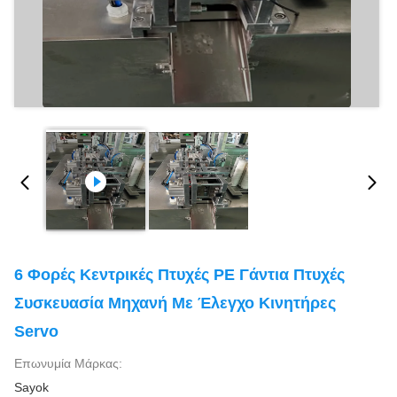
6 Φορές Κεντρικές Πτυχές PE Γάντια Πτυχές
Συσκευασία Μηχανή Με Έλεγχο Κινητήρες
Servo
Επωνυμία Μάρκας:
Sayok