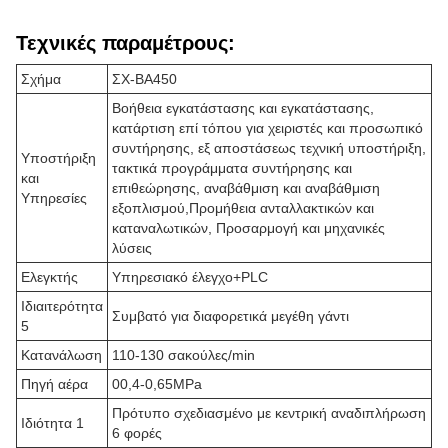
Τεχνικές παραμέτρους:
Σχήμα
ΣΧ-ΒΑ450
Βοήθεια εγκατάστασης και εγκατάστασης,
κατάρτιση επί τόπου για χειριστές και προσωπικό
συντήρησης, εξ αποστάσεως τεχνική υποστήριξη,
Υποστήριξη
τακτικά προγράμματα συντήρησης και
και
επιθεώρησης, αναβάθμιση και αναβάθμιση
Υπηρεσίες
εξοπλισμού,Προμήθεια ανταλλακτικών και
καταναλωτικών, Προσαρμογή και μηχανικές
λύσεις
Ελεγκτής
Υπηρεσιακό έλεγχο+PLC
Ιδιαιτερότητα
Συμβατό για διαφορετικά μεγέθη γάντι
5
Κατανάλωση
110-130 σακούλες/min
Πηγή αέρα
00,4-0,65MPa
Πρότυπο σχεδιασμένο με κεντρική αναδιπλήρωση
Ιδιότητα 1
6 φορές