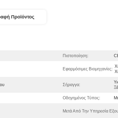
ραφή Προϊόντος
Πιστοποίηση:
C
Χ
Εφαρμόσιμες Βιομηχανίες:
Χ
Υι
φου
Σήραγγα:
Ξέ
Οδηγημένος Τύπος:
Μ
Μετά Από Την Υπηρεσία Εξο