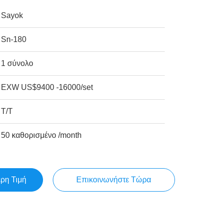
Sayok
Sn-180
1 σύνολο
EXW US$9400 -16000/set
T/T
50 καθορισμένο /month
ερη Τιμή
Επικοινωνήστε Τώρα