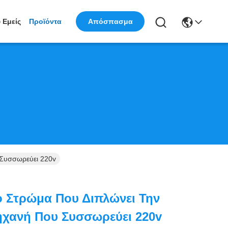
 Εμείς
Προϊόντα
Απόσπασμα
 Συσσωρεύει 220v
κό Στρώμα Που Διπλώνει Την
ηχανή Που Συσσωρεύει 220v