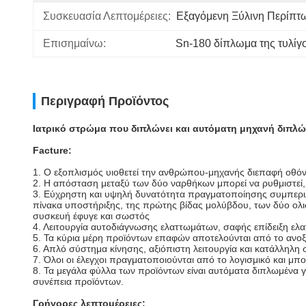
Συσκευασία Λεπτομέρειες:
Εξαγόμενη Ξύλινη Περίπτ
Επισημαίνω:
Sn-180 δίπλωμα της τυλίγ
Περιγραφή Προϊόντος
Ιατρικό στρώμα που διπλώνει και αυτόματη μηχανή διπ
Facture:
1. Ο εξοπλισμός υιοθετεί την ανθρώπου-μηχανής διεπαφή οθό
2. Η απόσταση μεταξύ των δύο ναρθήκων μπορεί να ρυθμιστεί, 
3. Εύχρηστη και υψηλή δυνατότητα πραγματοποίησης συμπεριλ
πίνακα υποστήριξης, της πρώτης βίδας μολύβδου, των δύο ολι
συσκευή έφυγε και σωστός
4. Λειτουργία αυτοδιάγνωσης ελαττωμάτων, σαφής επίδειξη ελ
5. Τα κύρια μέρη προϊόντων επαφών αποτελούνται από το ανοξ
6. Απλό σύστημα κίνησης, αξιόπιστη λειτουργία και κατάλληλη
7. Όλοι οι έλεγχοι πραγματοποιούνται από το λογισμικό και 
8. Τα μεγάλα φύλλα των προϊόντων είναι αυτόματα διπλωμένα 
συνέπεια προϊόντων.
Γρήγορες λεπτομέρειες: