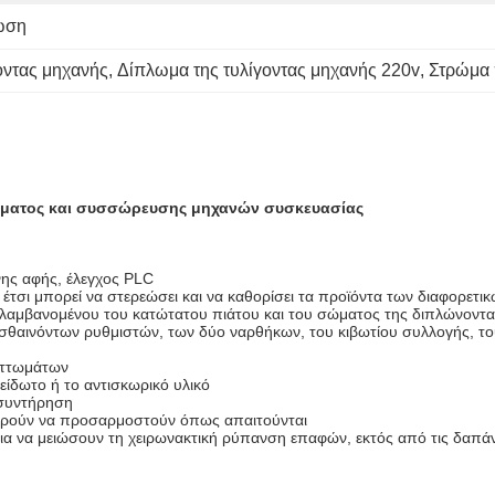
ωση
οντας μηχανής
, 
Δίπλωμα της τυλίγοντας μηχανής 220v
, 
Στρώμα 
λώματος και συσσώρευσης μηχανών συσκευασίας
νης αφής, έλεγχος PLC
έτσι μπορεί να στερεώσει και να καθορίσει τα προϊόντα των διαφορετ
αμβανομένου του κατώτατου πιάτου και του σώματος της διπλώνοντας
σθαινόντων ρυθμιστών, των δύο ναρθήκων, του κιβωτίου συλλογής, το
αττωμάτων
είδωτο ή το αντισκωρικό υλικό
 συντήρηση
μπορούν να προσαρμοστούν όπως απαιτούνται
για να μειώσουν τη χειρωνακτική ρύπανση επαφών, εκτός από τις δαπά