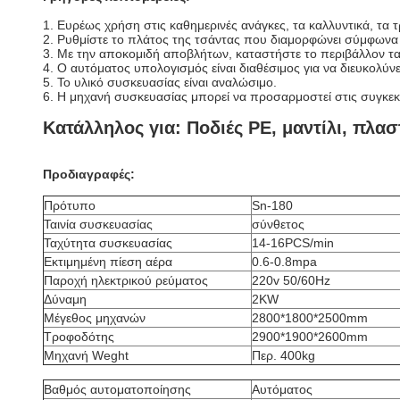
1. Ευρέως χρήση στις καθημερινές ανάγκες, τα καλλυντικά, τα τ
2. Ρυθμίστε το πλάτος της τσάντας που διαμορφώνει σύμφωνα
3. Με την αποκομιδή αποβλήτων, καταστήστε το περιβάλλον τα
4. Ο αυτόματος υπολογισμός είναι διαθέσιμος για να διευκολύνε
5. Το υλικό συσκευασίας είναι αναλώσιμο.
6. Η μηχανή συσκευασίας μπορεί να προσαρμοστεί στις συγκεκρ
Κατάλληλος για: Ποδιές PE, μαντίλι, πλασ
Προδιαγραφές:
Πρότυπο
Sn-180
Ταινία συσκευασίας
σύνθετος
Ταχύτητα συσκευασίας
14-16PCS/min
Εκτιμημένη πίεση αέρα
0.6-0.8mpa
Παροχή ηλεκτρικού ρεύματος
220v 50/60Hz
Δύναμη
2KW
Μέγεθος μηχανών
2800*1800*2500mm
Τροφοδότης
2900*1900*2600mm
Μηχανή Weght
Περ. 400kg
Βαθμός αυτοματοποίησης
Αυτόματος