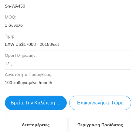
Sn-WA450
MOQ:
1 σύνολο
Τιμή:
EXW US$17008 - 20158/set
Όροι Πληρωμής:
T/T,
Δυνατότητα Προμήθειας:
100 καθορισμένο /month
Βρείτε Την Καλύτερη Τιμή
Επικοινωνήστε Τώρα
Λεπτομέρειες
Περιγραφή Προϊόντος