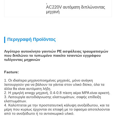
, 
AC220V αυτόματη διπλώνοντας 
μηχανή
Περιγραφή Προϊόντος
Λιγότερο αυτοκίνητο γαντιών PE ασφάλειας τραυματισμών
που διπλώνει το τυπωμένο πακέτο τσαντών εγγράφου
τυλίγοντας μηχανών
Facture:
1. Οι ιδιαίτερα μηχανοποιημένες μηχανές, μόνο ανάγκη
λειτουργούν για να βάλουν τα γάντια στον υλικό δίσκο, όλα τα
άλλα θα είναι αυτόματη λήξη.
2. Η χαμηλή enegy μηχανή, 0.4-0.8 πίεση αέρα MPA είναι αρκετή.
3. Λειτουργία αυτοδιάγνωσης ελαττωμάτων, σαφής επίδειξη
ελαττωμάτων.
4. Καλύπτεται με την προστατευτική κάλυψη ανοξείδωτου, και τα
μέρη που κυρίως έρχονται σε επαφή με το ύφασμα αποτελούνται
από το ανοξείδωτο ή το αντισκωρικό υλικό.