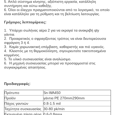
5. Απλό σύστημα κίνησης, αξιόπιστη εργασία, κατάλληλη
συντήρηση και ούτω καθεξής.
6. Όλοι οι έλεγχοι πραγματοποιούνται από το λογισμικό, το οποίο
είναι κατάλληλο για τη ρύθμιση και τη βελτίωση λειτουργίας.
Γρήγορες λεπτομέρειες:
1. Υπάρχει σωλήνας αέρα 2 για να εκραγεί τα ανακριβή qty
γάντια.
2. Προαιρετικός ο σφραγίζοντας τρόπος να είναι δευτερεύουσα
σφράγιση 3 ή 4.
3. Καμία χειρωνακτική επέμβαση, καθαριστής και πιό υγιεινός.
4. Κλειστός με τη θερμοκόλληση, σιγουρευτείτε τακτοποιημένα
κομμένος.
5. Το υλικό συσκευασίας είναι αναλώσιμο.
6. Η μηχανή συσκευασίας μπορεί να προσαρμοστεί στις
συγκεκριμένες απαιτήσεις.
Προδιαγραφές:
Πρότυπο
Sn-WA450
Προϊόν
γάντια PE 270mm290mm
Πάχος γαντιών
0.8-1.5 mil
Ταχύτητα συσκευασίας
30-80 pk/min
Εκτιμημένη πίεση αέρα
0.6-0.8mpa