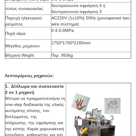
δευτερεύουσα σφράγιση 4 ή
τύπος συσκευασίας
δευτερεύουσα σφράγιση 3
Παροχή ηλεκτρικού
AC220V (1±10%) 50Hz (μονοφασικό two-
ρεύματος
wire σύστημα)
0.4-0.8MPa
Πηγή αέρα
2750*1760*2180mm
Μέγεθος μηχανών
Μηχανή Weght
Περ. 950kg
Λεπτομέρειες μηχανών:
1. Δίπλωμα και συσκευασία
2 σε 1 μηχανή
Μπορεί να πραγματοποιήσει τη
one-step διαδικασία της υλικής
αυτόματης σίτισης, του
διπλώματος, της
πλήρωσης, της σφράγισης και
της κοπής. Καμία χειρωνακτική
επέμβαση, καθαριστής και πιό