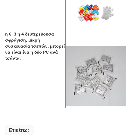
η 6. 3 ή 4 δευτερεύουσα
σφράγιση, μικρή
συσκευασία τσεπών, μπορεί
να είναι ένα ή δύο PC ανά
τσάντα.
Ετικέτες: