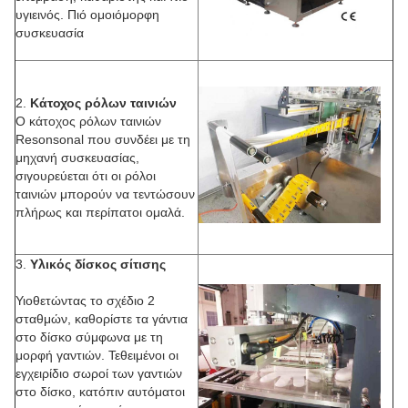
υγιεινός. Πιό ομοιόμορφη
συσκευασία
2.
Κάτοχος ρόλων ταινιών
Ο κάτοχος ρόλων ταινιών
Resonsonal που συνδέει με τη
μηχανή συσκευασίας,
σιγουρεύεται ότι οι ρόλοι
ταινιών μπορούν να τεντώσουν
πλήρως και περίπατοι ομαλά.
3.
Υλικός δίσκος σίτισης
Υιοθετώντας το σχέδιο 2
σταθμών, καθορίστε τα γάντια
στο δίσκο σύμφωνα με τη
μορφή γαντιών. Τεθειμένοι οι
εγχειρίδιο σωροί των γαντιών
στο δίσκο, κατόπιν αυτόματοι