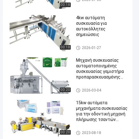
ευασίας
00:18
4kw αυτόματη
συσκευασία για
αυτοκόλλητες
σημειώσεις
αυτόματα μηχανήματα συσκ
00:18
2026-01-27
ευασίας
Μηχανή συσκευασίας
αυτοματοποιημένης
συσκευασίας γεμιστήρα
προπαρασκευασμένης
τσέπης
αυτόματα μηχανήματα συσκ
00:20
2026-03-04
ευασίας
15kw αυτόματα
μηχανήματα συσκευασίας
για την οδοντική μηχανή
πλήρωσης τσαντών
εξαρτήσεων οργάνων
Αυτόματη μηχανή τοποθέτη
00:20
2023-08-18
σης μέσα σε σάκκο