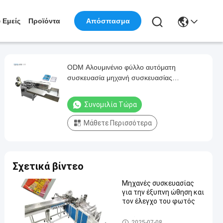
 Εμείς
Προϊόντα
Απόσπασμα
ODM Αλουμινένιο φύλλο αυτόματη
συσκευασία μηχανή συσκευασίας
προφυλακτικών
Συνομιλία Τώρα
Μάθετε Περισσότερα
Σχετικά βίντεο
Μηχανές συσκευασίας
για την έξυπνη ώθηση και
τον έλεγχο του φωτός
αυτόματα μηχανήματα συσκ
2025-07-08