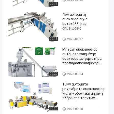
ευασίας
00:18
4kw αυτόματη
συσκευασία για
αυτοκόλλητες
σημειώσεις
αυτόματα μηχανήματα συσκ
00:18
2026-01-27
ευασίας
Μηχανή συσκευασίας
αυτοματοποιημένης
συσκευασίας γεμιστήρα
προπαρασκευασμένης
τσέπης
αυτόματα μηχανήματα συσκ
00:20
2026-03-04
ευασίας
15kw αυτόματα
μηχανήματα συσκευασίας
για την οδοντική μηχανή
πλήρωσης τσαντών
εξαρτήσεων οργάνων
Αυτόματη μηχανή τοποθέτη
00:20
2023-08-18
σης μέσα σε σάκκο