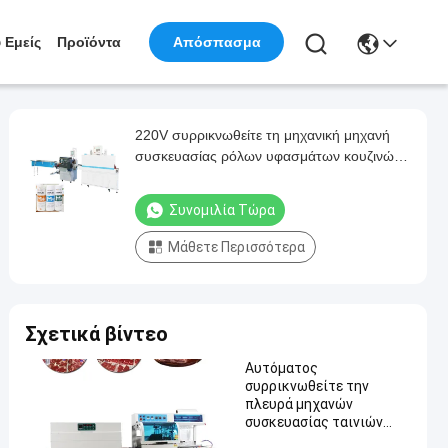
 Εμείς
Προϊόντα
Απόσπασμα
220V συρρικνωθείτε τη μηχανική μηχανή
συσκευασίας ρόλων υφασμάτων κουζινών
τυλίγοντας μηχανών 5.5KW
Συνομιλία Τώρα
Μάθετε Περισσότερα
Σχετικά βίντεο
Αυτόματος
συρρικνωθείτε την
πλευρά μηχανών
συσκευασίας ταινιών
380V σφραγίζοντας την