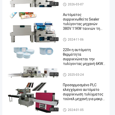
τέμνουσα μηχανή
Συρρικνωθείτε την τυλίγοντ
00:41
2026-03-07
ας μηχανή
Αυτόματος
συρρικνωθείτε Sealer
τυλίγοντας μηχανών
380V 11KW ταινιών τη
μηχανή συσκευασίας
Συρρικνωθείτε την τυλίγοντ
00:22
2024-11-06
ας μηχανή
220v η αυτόματη
θερμότητα
συρρικνώνεται την
τυλίγοντας μηχανή 6KW
συρρικνώνεται τη
μηχανή συσκευασίας
Συρρικνωθείτε την τυλίγοντ
00:25
2025-03-24
σηράγγων
ας μηχανή
Προσαρμοσμένο PLC
ελεγχόμενο αυτόματο
συρρίκνωση τυλίγματος
τούνελ μηχανή για μακρύ
υλικό σωλήνες
Συρρικνωθείτε την τυλίγοντ
00:17
2024-01-05
ας μηχανή