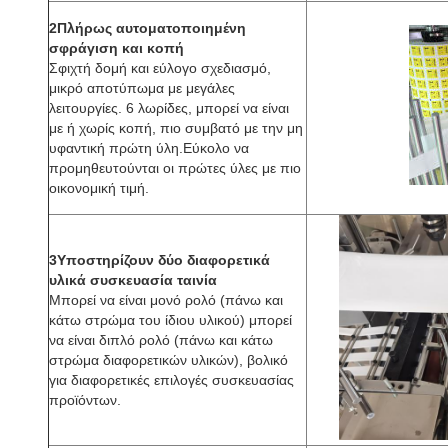
2Πλήρως αυτοματοποιημένη
σφράγιση και κοπή
Σφιχτή δομή και εύλογο σχεδιασμό,
μικρό αποτύπωμα με μεγάλες
λειτουργίες. 6 λωρίδες, μπορεί να είναι
με ή χωρίς κοπή, πιο συμβατό με την μη
υφαντική πρώτη ύλη.Εύκολο να
προμηθευτούνται οι πρώτες ύλες με πιο
οικονομική τιμή.
3Υποστηρίζουν δύο διαφορετικά
υλικά συσκευασία ταινία
Μπορεί να είναι μονό ρολό (πάνω και
κάτω στρώμα του ίδιου υλικού) μπορεί
να είναι διπλό ρολό (πάνω και κάτω
στρώμα διαφορετικών υλικών), βολικό
για διαφορετικές επιλογές συσκευασίας
προϊόντων.