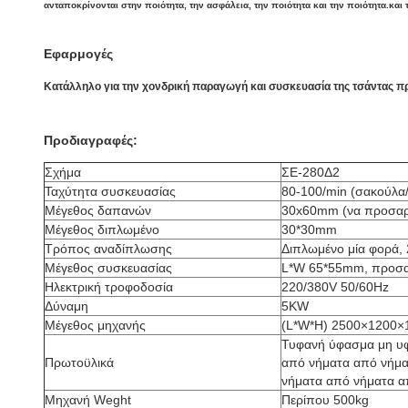
ανταποκρίνονται στην ποιότητα, την ασφάλεια, την ποιότητα και την ποιότητα.και 
Εφαρμογές
Κατάλληλο για την χονδρική παραγωγή και συσκευασία της τσάντας προ
Προδιαγραφές:
Σχήμα
ΣΕ-280Δ2
Ταχύτητα συσκευασίας
80-100/min (σακούλα
Μέγεθος δαπανών
30x60mm (να προσαρ
Μέγεθος διπλωμένο
30*30mm
Τρόπος αναδίπλωσης
Διπλωμένο μία φορά, 
Μέγεθος συσκευασίας
L*W 65*55mm, προσ
Ηλεκτρική τροφοδοσία
220/380V 50/60Hz
Δύναμη
5KW
Μέγεθος μηχανής
(L*W*H) 2500×1200×1
Τυφανή ύφασμα μη υ
Πρωτοϋλικά
από νήματα από νήμα
νήματα από νήματα α
Μηχανή Weght
Περίπου 500kg