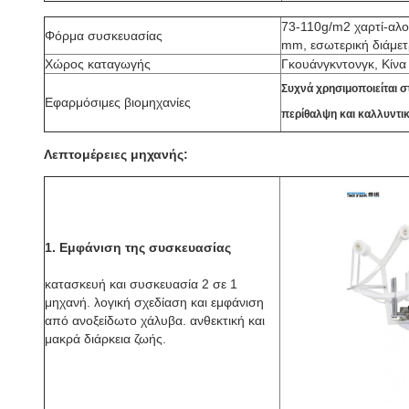
73-110g/m2 χαρτί-αλο
Φόρμα συσκευασίας
mm, εσωτερική διάμετ
Χώρος καταγωγής
Γκουάνγκντονγκ, Κίνα
Συχνά χρησιμοποιείται στ
Εφαρμόσιμες βιομηχανίες
περίθαλψη και καλλυντικ
Λεπτομέρειες μηχανής:
1.
Εμφάνιση της συσκευασίας
κατασκευή και συσκευασία 2 σε 1
μηχανή. λογική σχεδίαση και εμφάνιση
από ανοξείδωτο χάλυβα. ανθεκτική και
μακρά διάρκεια ζωής.