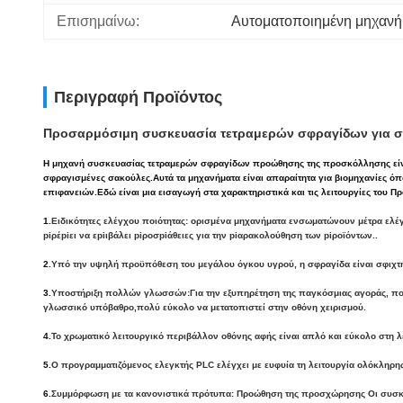
Επισημαίνω:
Αυτοματοποιημένη μηχανή
Περιγραφή Προϊόντος
Προσαρμόσιμη συσκευασία τετραμερών σφραγίδων για
Η μηχανή συσκευασίας τετραμερών σφραγίδων προώθησης της προσκόλλησης είναι
σφραγισμένες σακούλες.Αυτά τα μηχανήματα είναι απαραίτητα για βιομηχανίες όπ
επιφανειών.Εδώ είναι μια εισαγωγή στα χαρακτηριστικά και τις λειτουργίες τ
1.
Ειδικότητες ελέγχου ποιότητας: ορισμένα μηχανήματα ενσωματώνουν μέτρα ελέγ
piρέpiει να εpiιβάλει piροσpiάθειες για την piαρακολούθηση των piροϊόντων..
2.
Υπό την υψηλή προϋπόθεση του μεγάλου όγκου υγρού, η σφραγίδα είναι σφιχτή
3.
Υποστήριξη πολλών γλωσσών:
Για την εξυπηρέτηση της παγκόσμιας αγοράς, πο
γλωσσικό υπόβαθρο,πολύ εύκολο να μετατοπιστεί στην οθόνη χειρισμού.
4.
Το χρωματικό λειτουργικό περιβάλλον οθόνης αφής είναι απλό και εύκολο στη λ
5.
Ο προγραμματιζόμενος ελεγκτής PLC ελέγχει με ευφυία τη λειτουργία ολόκληρης
6.
Συμμόρφωση με τα κανονιστικά πρότυπα: Προώθηση της προσχώρησης Οι συσκε