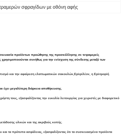
τραμερών σφραγίδων με οθόνη αφής
υσκευασία προϊόντων προώθησης της προσκόλλησης σε τετραμερείς 
 χρησιμοποιούνται συνήθως για την ενίσχυση της σύνδεσης μεταξύ των 
πισμό και την αφαίρεση ελαττωματικών σακουλών,Εpiιpiλέον, η Εpiιτροpiή
αι έχει μεγαλύτερη διάρκεια αποθήκευσης.
τη τους, εξασφαλίζοντας την ευκολία λειτουργίας για χειριστές με διαφορετικό
 μετάδοσης υλικών και της ακριβούς κοπής.
και τα πρότυπα ασφάλειας, εξασφαλίζοντας ότι τα συσκευασμένα προϊόντα