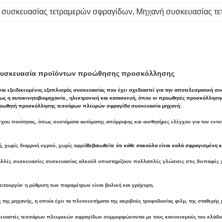
 συσκευασίας τετραμερών σφραγίδων
, 
Μηχανή συσκευασίας τε
 συσκευασία προϊόντων προώθησης προσκόλλησης
 εξειδικευμένος εξοπλισμός συσκευασίας που έχει σχεδιαστεί για την αποτελεσματική σ
ως η αυτοκινητοβιομηχανία., ηλεκτρονική και κατασκευή, όπου οι προωθητές προσκόλλησης
ου Προωθητή προσκόλλησης τεσσάρων πλευρών σφραγίδα συσκευασία μηχανή:
χου ποιότητας, όπως συστήματα αυτόματης απόρριψης και αισθητήρες ελέγχου για τον εντο
, χωρίς διαρροή υγρού, χωρίς αφρό
Βεβαιωθείτε ότι κάθε σακούλα είναι καλά σφραγισμένη κ
λλές συσκευασίες συσκευασίας αλκοόλ υποστηρίζουν πολλαπλές γλώσσες στις διεπαφές χρήσ
ειτουργία· η ρύθμιση των παραμέτρων είναι βολική και γρήγορη.
 της μηχανής, η οποία έχει τα πλεονεκτήματα της ακριβούς τροφοδοσίας φιλμ, της σταθερής
υαστές τεσσάρων πλευρικών σφραγίδων συμμορφώνονται με τους κανονισμούς του κλάδου 