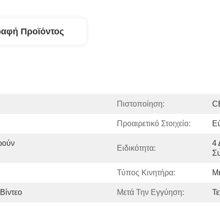
ραφή Προϊόντος
Πιστοποίηση:
C
Προαιρετικό Στοιχείο:
Ε
ρούν 
4 
Ειδικότητα:
Σ
Τύπος Κινητήρα:
Μ
Βίντεο
Μετά Την Εγγύηση:
Τε