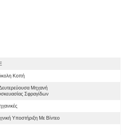
E
ύκολη Κοπή
Δευτερεύουσα Μηχανή 
υσκευασίας Σφραγίδων
ηχανικές
χνική Υποστήριξη Με Βίντεο