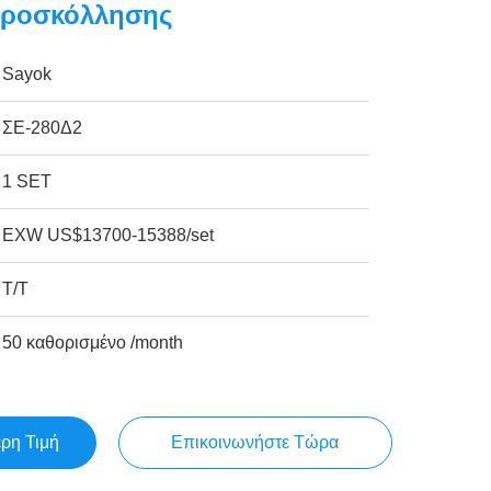
ροσκόλλησης
Sayok
ΣΕ-280Δ2
1 SET
EXW US$13700-15388/set
Τ/Τ
50 καθορισμένο /month
ερη Τιμή
Επικοινωνήστε Τώρα