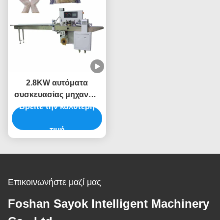
2.8KW αυτόματα
συσκευασίας μηχανών
Βρείτε την καλύτερη
CBE γάντια PVC
μηχανών τοποθέτησης
μέσα σε σάκκο ταινιών
τιμή
αυτόματα
Επικοινωνήστε μαζί μας
Foshan Sayok Intelligent Machinery