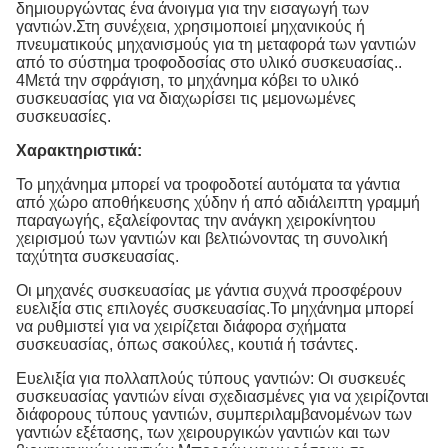
δημιουργώντας ένα άνοιγμα για την εισαγωγή των
γαντιών.Στη συνέχεια, χρησιμοποιεί μηχανικούς ή
πνευματικούς μηχανισμούς για τη μεταφορά των γαντιών
από το σύστημα τροφοδοσίας στο υλικό συσκευασίας..
4Μετά την σφράγιση, το μηχάνημα κόβει το υλικό
συσκευασίας για να διαχωρίσει τις μεμονωμένες
συσκευασίες.
Χαρακτηριστικά:
Το μηχάνημα μπορεί να τροφοδοτεί αυτόματα τα γάντια
από χώρο αποθήκευσης χύδην ή από αδιάλειπτη γραμμή
παραγωγής, εξαλείφοντας την ανάγκη χειροκίνητου
χειρισμού των γαντιών και βελτιώνοντας τη συνολική
ταχύτητα συσκευασίας.
Οι μηχανές συσκευασίας με γάντια συχνά προσφέρουν
ευελιξία στις επιλογές συσκευασίας.Το μηχάνημα μπορεί
να ρυθμιστεί για να χειρίζεται διάφορα σχήματα
συσκευασίας, όπως σακούλες, κουτιά ή τσάντες.
Ευελιξία για πολλαπλούς τύπους γαντιών: Οι συσκευές
συσκευασίας γαντιών είναι σχεδιασμένες για να χειρίζονται
διάφορους τύπους γαντιών, συμπεριλαμβανομένων των
γαντιών εξέτασης, των χειρουργικών γαντιών και των