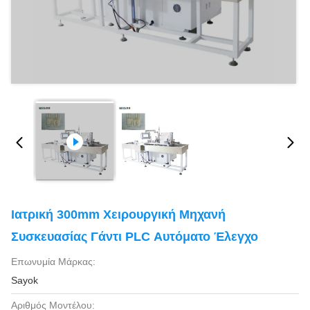
Ιατρική 300mm Χειρουργική Μηχανή
Συσκευασίας Γάντι PLC Αυτόματο Έλεγχο
Επωνυμία Μάρκας:
Sayok
Αριθμός Μοντέλου: