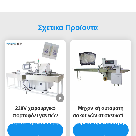
Σχετικά Προϊόντα
220V χειρουργικό
Μηχανική αυτόματη
πορτοφόλι γαντιών
σακουλών συσκευασίας
μηχανών συσκευασίας
Βρείτε την καλύτερη
Βρείτε την καλύτερη
μηχανών μηχανή
γαντιών/μηχανών
συσκευασίας γαντιών