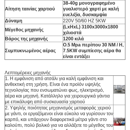
38-40g μονογραφημένο
Αίτηση ταινίας χαρτιού
γυαλιστερό χαρτί με καλή
ευελιξία, δυσκαμψία
Δύναμη
220V 50/60 HZ 5KW
(LxH
xL) 3100x3000x1800
Μέγεθος μηχανής
χιλιοστά
Βάρος της μηχανής
1200 κιλά
O.5 Mpa περίπου 30 NM / H,
Συμπυκνωμένος αέρας
7.5KW συμπίεσης αέρα θα
είναι εντάξει
Λεπτομέρειες μηχανής
1. Η εμφάνιση από ατσάλι για καλή εμφάνιση και
ανθεκτική στη χρήση. Είναι ένα προϊόν υψηλής
τεχνολογίας που ενσωματώνει φως, ηλεκτρισμό,
αέρα και μηχανή. Κατάλληλο για χειρουργικά γάντια
με επικάλυψη από συσκευασία χαρτιού
2. Υψηλής ποιότητας μηχανισμός μεταφοράς χεριού
με γάντι, οι εργαζόμενοι είναι εύκολο να γυρίσουν τον
καρπό, και υπάρχουν διαφορετικά μέτρα γάντι στο
καλούπι, πολύ βολικό για να αλλάξετε το μέγεθος του