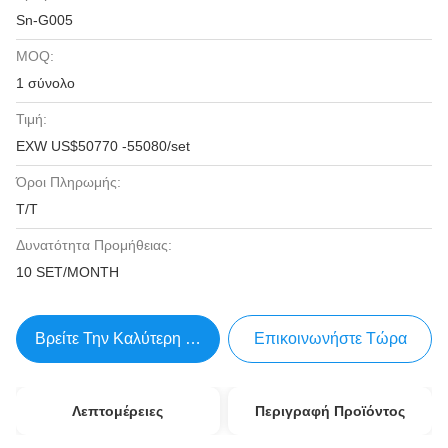
Sn-G005
MOQ:
1 σύνολο
Τιμή:
EXW US$50770 -55080/set
Όροι Πληρωμής:
Τ/Τ
Δυνατότητα Προμήθειας:
10 SET/MONTH
Βρείτε Την Καλύτερη Τιμή
Επικοινωνήστε Τώρα
Λεπτομέρειες
Περιγραφή Προϊόντος