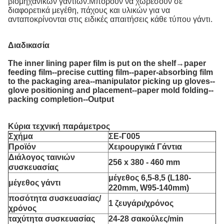
βιομηχανικών γαντιών.Μπορούν να χωρέσουν σε
διαφορετικά μεγέθη, πάχους και υλικών για να
ανταποκρίνονται στις ειδικές απαιτήσεις κάθε τύπου γάντι.
Διαδικασία
The inner lining paper film is put on the shelf→paper
feeding film--precise cutting film--paper-absorbing film
to the packaging area--manipulator picking up gloves--
glove positioning and placement--paper mold folding--
packing completion--Output
Κύρια τεχνική παράμετρος
Σχήμα
ΣΕ-Γ005
Προϊόν
Χειρουργικά Γάντια
Διάλογος ταινιών
256 x 380 - 460 mm
συσκευασίας
μέγεθος 6,5-8,5 (L180-
μέγεθος γάντι
220mm, W95-140mm)
ποσότητα συσκευασίας/
1 ζευγάρι/χρόνος
χρόνος
ταχύτητα συσκευασίας
24-28 σακούλες/min