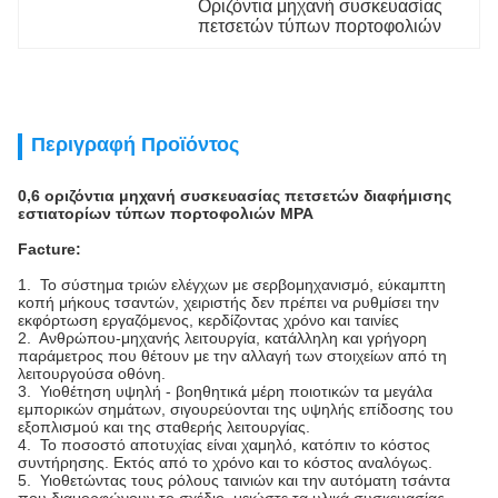
Οριζόντια μηχανή συσκευασίας 
πετσετών τύπων πορτοφολιών
Περιγραφή Προϊόντος
0,6 οριζόντια μηχανή συσκευασίας πετσετών διαφήμισης
εστιατορίων τύπων πορτοφολιών MPA
Facture:
1. Το σύστημα τριών ελέγχων με σερβομηχανισμό, εύκαμπτη
κοπή μήκους τσαντών, χειριστής δεν πρέπει να ρυθμίσει την
εκφόρτωση εργαζόμενος, κερδίζοντας χρόνο και ταινίες
2. Ανθρώπου-μηχανής λειτουργία, κατάλληλη και γρήγορη
παράμετρος που θέτουν με την αλλαγή των στοιχείων από τη
λειτουργούσα οθόνη.
3. Υιοθέτηση υψηλή - βοηθητικά μέρη ποιοτικών τα μεγάλα
εμπορικών σημάτων, σιγουρεύονται της υψηλής επίδοσης του
εξοπλισμού και της σταθερής λειτουργίας.
4. Το ποσοστό αποτυχίας είναι χαμηλό, κατόπιν το κόστος
συντήρησης. Εκτός από το χρόνο και το κόστος αναλόγως.
5. Υιοθετώντας τους ρόλους ταινιών και την αυτόματη τσάντα