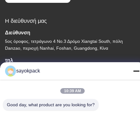
Η διεύθυνσή μας
Διεύθυνση
5ος όροφος, τετράγωνο 4 Νο.3 Δρόμο Xiangtai South, πόλη
Danzao, περιοχή Nanhai, Foshan, Guangdong, Κίνα
τηλ
86-757-8660-5060
sayokpack
10:39 AM
Good day, what product are you looking for?
Πολιτική απορρήτου
|
Sitemap
Κίνα Καλή ποιότητα αυτόματα μηχανήματα συσκευασίας
Προμηθευτής. -2026 Foshan Sayok Intelligent Machinery Co.,
Ltd.， Όλα τα δικαιώματα διατηρούνται.