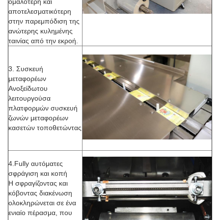
ομαλότερη και
αποτελεσματικότερη
στην παρεμπόδιση της
ανώτερης κυλημένης
ταινίας από την εκροή.
3. Συσκευή
μεταφορέων
Ανοξείδωτου
λειτουργούσα
πλατφορμών συσκευή
ζωνών μεταφορέων
κασετών τοποθετώντας
4.Fully αυτόματες
σφράγιση και κοπή
Η σφραγίζοντας και
κόβοντας διακένωση
ολοκληρώνεται σε ένα
ενιαίο πέρασμα, που