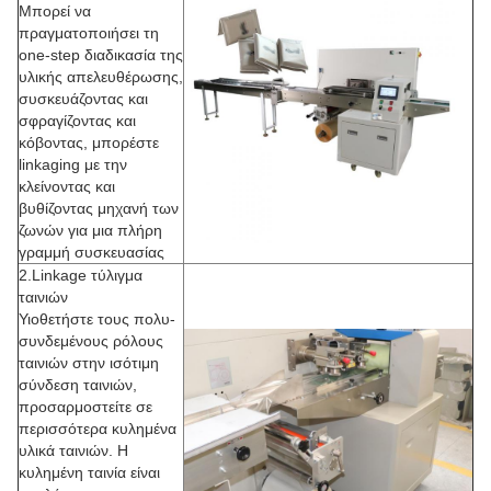
Μπορεί να
πραγματοποιήσει τη
one-step διαδικασία της
υλικής απελευθέρωσης,
συσκευάζοντας και
σφραγίζοντας και
κόβοντας, μπορέστε
linkaging με την
κλείνοντας και
βυθίζοντας μηχανή των
ζωνών για μια πλήρη
γραμμή συσκευασίας
2.Linkage τύλιγμα
ταινιών
Υιοθετήστε τους πολυ-
συνδεμένους ρόλους
ταινιών στην ισότιμη
σύνδεση ταινιών,
προσαρμοστείτε σε
περισσότερα κυλημένα
υλικά ταινιών. Η
κυλημένη ταινία είναι