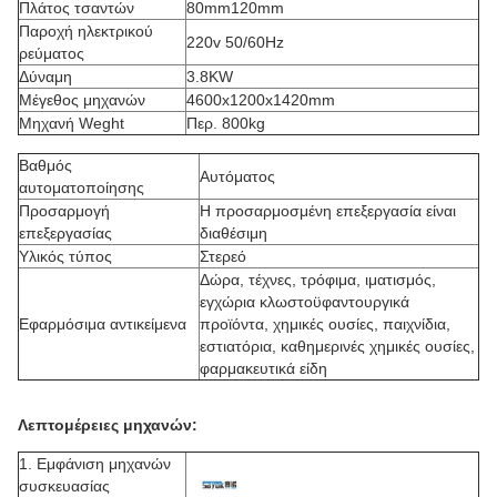
Πλάτος τσαντών
80mm120mm
Παροχή ηλεκτρικού
220v 50/60Hz
ρεύματος
Δύναμη
3.8KW
Μέγεθος μηχανών
4600x1200x1420mm
Μηχανή Weght
Περ. 800kg
Βαθμός
Αυτόματος
αυτοματοποίησης
Προσαρμογή
Η προσαρμοσμένη επεξεργασία είναι
επεξεργασίας
διαθέσιμη
Υλικός τύπος
Στερεό
Δώρα, τέχνες, τρόφιμα, ιματισμός,
εγχώρια κλωστοϋφαντουργικά
Εφαρμόσιμα αντικείμενα
προϊόντα, χημικές ουσίες, παιχνίδια,
εστιατόρια, καθημερινές χημικές ουσίες,
φαρμακευτικά είδη
Λεπτομέρειες μηχανών:
1.
Εμφάνιση μηχανών
συσκευασίας