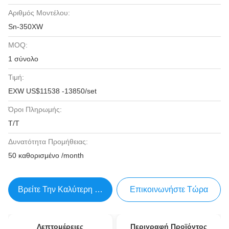
Αριθμός Μοντέλου:
Sn-350XW
MOQ:
1 σύνολο
Τιμή:
EXW US$11538 -13850/set
Όροι Πληρωμής:
T/T
Δυνατότητα Προμήθειας:
50 καθορισμένο /month
Βρείτε Την Καλύτερη Τιμή
Επικοινωνήστε Τώρα
Λεπτομέρειες
Περιγραφή Προϊόντος