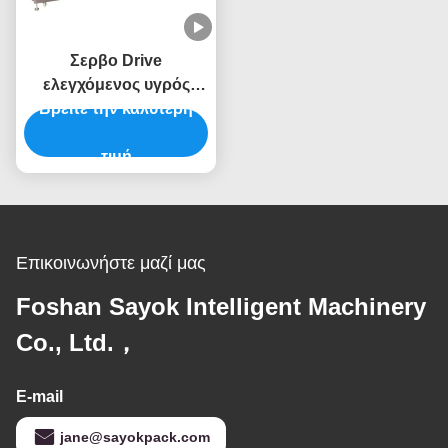
Σερβο Drive
ελεγχόμενος υγρός
γραμμών συσκευασίας
Βρείτε την καλύτερη
ODM αυτόματος
σκουπίζει τη μηχανή
τιμή
ανθεκτική
Επικοινωνήστε μαζί μας
Foshan Sayok Intelligent Machinery
Co., Ltd.，
E-mail
jane@sayokpack.com