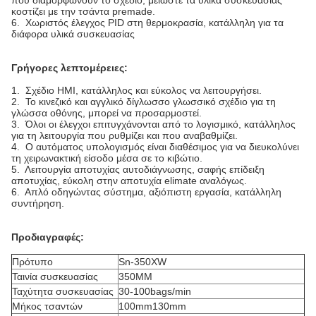
που διαμορφώνουν το σχέδιο, μειώστε τα υλικά συσκευασίας
κοστίζει με την τσάντα premade.
6. Χωριστός έλεγχος PID στη θερμοκρασία, κατάλληλη για τα
διάφορα υλικά συσκευασίας
Γρήγορες λεπτομέρειες:
1. Σχέδιο HMI, κατάλληλος και εύκολος να λειτουργήσει.
2. Το κινεζικό και αγγλικό δίγλωσσο γλωσσικό σχέδιο για τη
γλώσσα οθόνης, μπορεί να προσαρμοστεί.
3. Όλοι οι έλεγχοι επιτυγχάνονται από το λογισμικό, κατάλληλος
για τη λειτουργία που ρυθμίζει και που αναβαθμίζει.
4. Ο αυτόματος υπολογισμός είναι διαθέσιμος για να διευκολύνει
τη χειρωνακτική είσοδο μέσα σε το κιβώτιο.
5. Λειτουργία αποτυχίας αυτοδιάγνωσης, σαφής επίδειξη
αποτυχίας, εύκολη στην αποτυχία elimate αναλόγως.
6. Απλό οδηγώντας σύστημα, αξιόπιστη εργασία, κατάλληλη
συντήρηση.
Προδιαγραφές:
Πρότυπο
Sn-350XW
Ταινία συσκευασίας
350MM
Ταχύτητα συσκευασίας
30-100bags/min
Μήκος τσαντών
100mm130mm