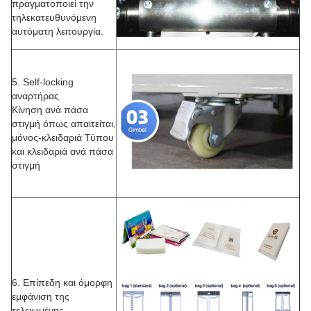
πραγματοποιεί την
τηλεκατευθυνόμενη
αυτόματη λειτουργία.
5. Self-locking
αναρτήρας
Κίνηση ανά πάσα
στιγμή όπως απαιτείται,
μόνος-κλειδαριά Τύπου
και κλειδαριά ανά πάσα
στιγμή
6. Επίπεδη και όμορφη
εμφάνιση της
τελειωμένης