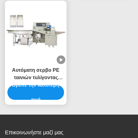
άθικτη
Αυτόματη σερβο PE
ταινιών τυλίγοντας
Βρείτε την καλύτερη
μηχανών μηχανή
συσκευασίας γάζας
ιατρική
τιμή
Επικοινωνήστε μαζί μας