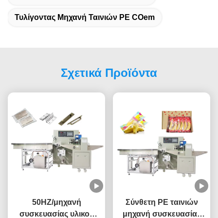
Τυλίγοντας Μηχανή Ταινιών PE COem
Σχετικά Προϊόντα
50HZ/μηχανή
Σύνθετη PE ταινιών
συσκευασίας υλικού
μηχανή συσκευασίας