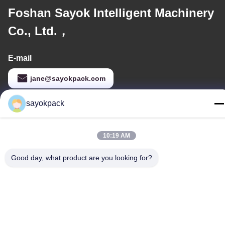
Foshan Sayok Intelligent Machinery
Co., Ltd.，
E-mail
jane@sayokpack.com
sayokpack
Η διεύθυνσή μας
10:19 AM
Διεύθυνση
5ος όροφος, τετράγωνο 4 Νο.3 Δρόμο Xiangtai South, πόλη
Good day, what product are you looking for?
Danzao, περιοχή Nanhai, Foshan, Guangdong, Κίνα
τηλ
86-757-8660-5060