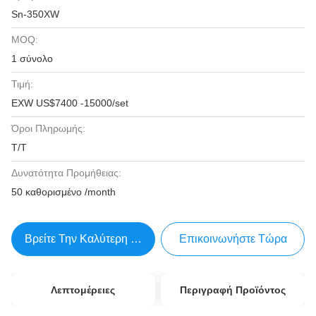
Sn-350XW
MOQ:
1 σύνολο
Τιμή:
EXW US$7400 -15000/set
Όροι Πληρωμής:
T/T
Δυνατότητα Προμήθειας:
50 καθορισμένο /month
Βρείτε Την Καλύτερη Τιμή
Επικοινωνήστε Τώρα
Λεπτομέρειες
Περιγραφή Προϊόντος