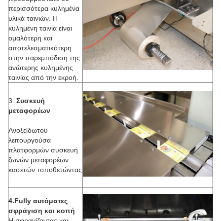
περισσότερα κυλημένα
υλικά ταινιών. Η
κυλημένη ταινία είναι
ομαλότερη και
αποτελεσματικότερη
στην παρεμπόδιση της
ανώτερης κυλημένης
ταινίας από την εκροή.
3.
Συσκευή
μεταφορέων
Ανοξείδωτου
λειτουργούσα
πλατφορμών συσκευή
ζωνών μεταφορέων
κασετών τοποθετώντας
4.Fully αυτόματες
σφράγιση και κοπή
Η σφραγίζοντας και