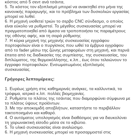
κόστος από 5 σεντ ανά τσάντα,
5. Το κόστος τον εξοπλισμό μπορεί να ανακτηθεί στο μήνα της
κανονικής παραγωγής, και το πρόβλημα των δυσκολιών εργασίας
μπορεί να λυθεί.
6. Η μηχανή υιοθετεί τριών το σερβο CNC σύνδεσμο, ο οποίος
είναι εύκολο να ρυθμιστεί. Το μέγεθος συσκευασίας μπορεί να
πραγματοποιηθεί από άμεσα να τροποποιήσει τις παραμέτρους
της οθόνης αφής, και τη σειρά ρύθμισης
7. Η κύρια μηχανή της μηχανής συσκευασίας εγγράφου
πορτοφολιών είναι ο πυργίσκος που ωθεί τα έμβρυα εγγράφου
από το fader μέσω της ζώνης μεταφορέων στη μηχανή, και περνά
έπειτα από τις διαδικασίες της συμπίεσης, της συσκευασίας, του
διπλώματος, της θερμοκόλλησης, κ.λπ., έως ότου τελειώνουν το
έγγραφο πορτοφολιών. Ενσωματωμένος εξοπλισμός
συσκευασίας.
Γρήγορες λεπτομέρειες:
1. Ευρέως χρήση στις καθημερινές ανάγκες, τα καλλυντικά, τα
τρόφιμα, ιατρικό κ.λπ. πολλές βιομηχανίες.
2. Ρυθμίστε το πλάτος της τσάντας που διαμορφώνει σύμφωνα με
το πλάτος ύψους προϊόντων.
3. Με την αποκομιδή αποβλήτων, καταστήστε το περιβάλλον
τακτοποιημένο και καθαρό.
4. Ο αυτόματος υπολογισμός είναι διαθέσιμος για να διευκολύνει
τη χειρωνακτική είσοδο μέσα σε το κιβώτιο.
5. Το υλικό συσκευασίας είναι αναλώσιμο.
6. Η μηχανή συσκευασίας μπορεί να προσαρμοστεί στις