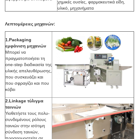
χημικές ουσίες, φαρμακευτικά είδη,
υλικό, μηχανήματα
Λεπτομέρειες μηχανών:
1.Packaging
εμφάνιση μηχανών
Μπορεί να
πραγματοποιήσει τη
one-step διαδικασία της
υλικής απελευθέρωσης,
που συσκευάζει και
που σφραγίζει και που
κόβει
2.Linkage τύλιγμα
ταινιών
Υιοθετήστε τους πολυ-
συνδεμένους ρόλους
ταινιών στην ισότιμη
σύνδεση ταινιών,
προσαρμοστείτε σε