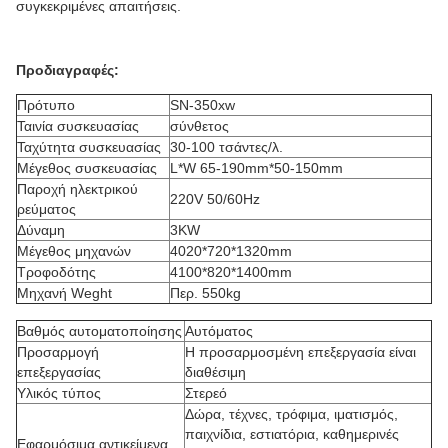
συγκεκριμένες απαιτήσεις.
Προδιαγραφές:
Πρότυπο
SN-350xw
Ταινία συσκευασίας
σύνθετος
Ταχύτητα συσκευασίας
30-100 τσάντες/λ.
Μέγεθος συσκευασίας
L*W 65-190mm*50-150mm
Παροχή ηλεκτρικού
220V 50/60Hz
ρεύματος
Δύναμη
3KW
Μέγεθος μηχανών
4020*720*1320mm
Τροφοδότης
4100*820*1400mm
Μηχανή Weght
Περ. 550kg
Βαθμός αυτοματοποίησης
Αυτόματος
Προσαρμογή
Η προσαρμοσμένη επεξεργασία είναι
επεξεργασίας
διαθέσιμη
Υλικός τύπος
Στερεό
Δώρα, τέχνες, τρόφιμα, ιματισμός,
παιχνίδια, εστιατόρια, καθημερινές
Εφαρμόσιμα αντικείμενα