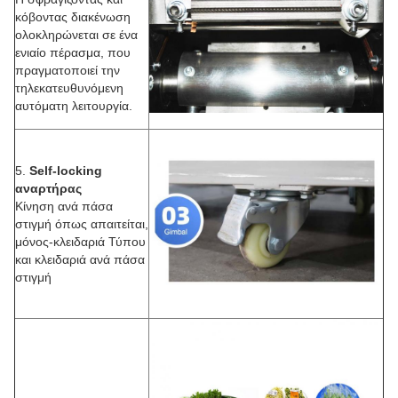
κόβοντας διακένωση
ολοκληρώνεται σε ένα
ενιαίο πέρασμα, που
πραγματοποιεί την
τηλεκατευθυνόμενη
αυτόματη λειτουργία.
5.
Self-locking
αναρτήρας
Κίνηση ανά πάσα
στιγμή όπως απαιτείται,
μόνος-κλειδαριά Τύπου
και κλειδαριά ανά πάσα
στιγμή