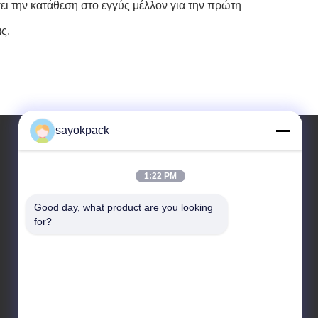
ει την κατάθεση στο εγγύς μέλλον για την πρώτη
ς.
sayokpack
Η διεύθυνσή μας
1:22 PM
Διεύθυνση
Good day, what product are you looking 
for?
5ος όροφος, τετράγωνο 4 Νο.3 Δρόμο Xiangtai
South, πόλη Danzao, περιοχή Nanhai, Foshan,
Guangdong, Κίνα
τηλ
86-757-8660-5060