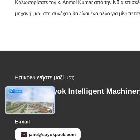
Καλωσορίσατε τον κ. Anmol Kumar από την Ινδία επισκέφ
μηχανή., και στη συνέχεια θα είναι ένα άλλο για μίνι πετ
Επικοινωνήστε μαζί μας
Foshan Sayok Intelligent Machiner
Co., Ltd.，
E-mail
jane@sayokpack.com